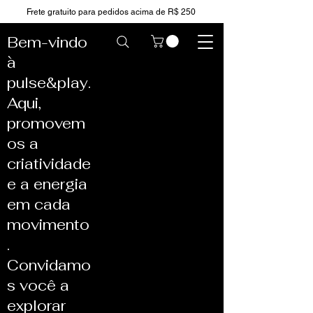
Frete gratuito para pedidos acima de R$ 250
Bem-vindo
à
pulse&play.
Aqui,
promovem
os a
criatividade
e a energia
em cada
movimento
.
Convidamo
s você a
explorar