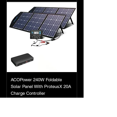
ACOPower 240W Foldable
Solar Panel With ProteusX 20A
Charge Controller
Preço
R$ 3.844,50