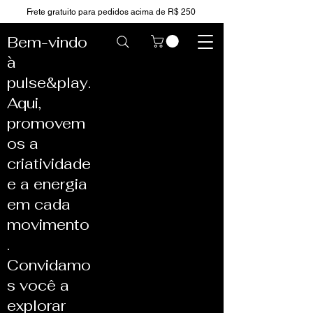
Frete gratuito para pedidos acima de R$ 250
Bem-vindo
à
pulse&play.
Aqui,
promovem
os a
criatividade
e a energia
em cada
movimento
.
Convidamo
s você a
explorar