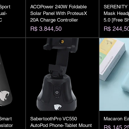
Sport
ACOPower 240W Foldable
SERENITY W
al-
Solar Panel With ProteusX
Mask Headp
C
20A Charge Controller
5.0 [Free S
Preço
Preço
R$ 3.844,50
R$ 244,5
Smart
SabertoothPro VC550
Macaron Ear
slator
AutoPod Phone-Tablet Mount
Preço
R$ 145,2