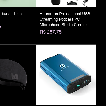
buds - Light
Haomuren Professional USB
Streaming Podcast PC
Microphone Studio Cardioid
5
Preço
R$ 267,75