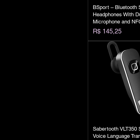
BSport – Bluetooth 
Headphones With Du
Microphone and NF
Preço
R$ 145,25
Sabertooth VLT350 
Voice Language Tran