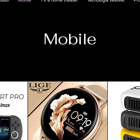
udio
Mobile
TV e home theater
Tecnologia vestível
Pr
Mobile