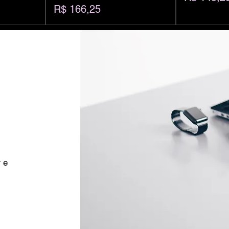
Preço
R$ 166,25
 e