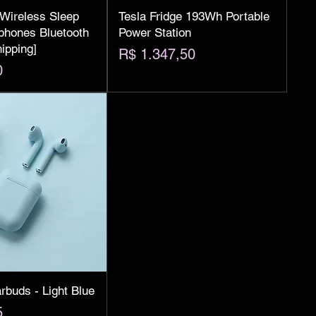
ireless Sleep
Tesla Fridge 193Wh Portable
hones Bluetooth
Power Station
hipping]
Preço
R$ 1.347,50
0
buds - Light Blue
5