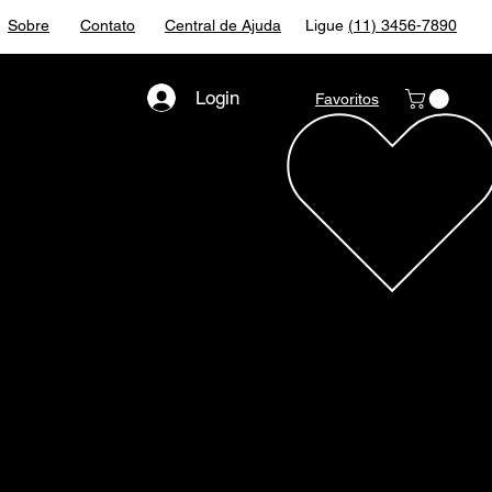
Sobre
Contato
Central de Ajuda
Ligue
(11) 3456-7890
Login
Favoritos