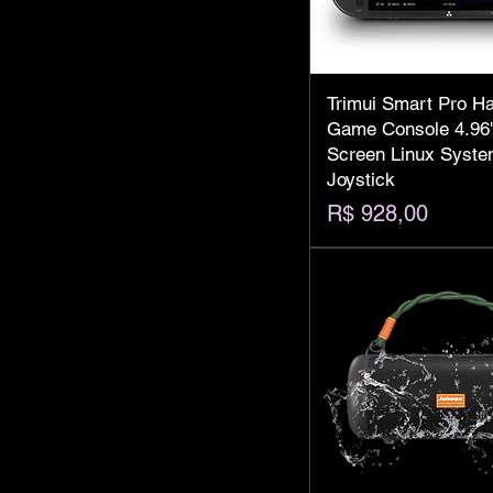
Trimui Smart Pro H
Game Console 4.96'
Screen Linux Syst
Joystick
Preço
R$ 928,00