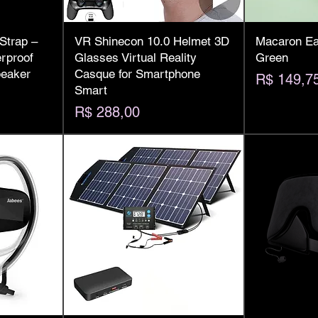
Strap –
VR Shinecon 10.0 Helmet 3D
Macaron Ear
rproof
Glasses Virtual Reality
Green
peaker
Casque for Smartphone
Preço
R$ 149,7
Smart
Preço
R$ 288,00