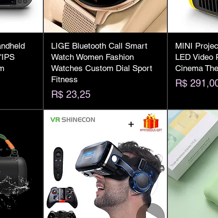
andheld
LIGE Bluetooth Call Smart
MINI Projec
'IPS
Watch Women Fashion
LED Video 
em
Watches Custom Dial Sport
Cinema The
Fitness
Preço
R$ 291,0
Preço
R$ 23,25