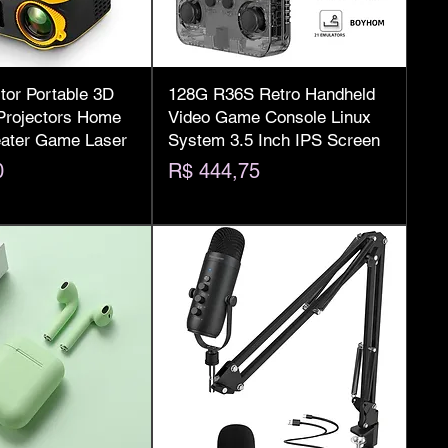
tor Portable 3D
128G R36S Retro Handheld
Projectors Home
Video Game Console Linux
ater Game Laser
System 3.5 Inch IPS Screen
Preço
0
R$ 444,75