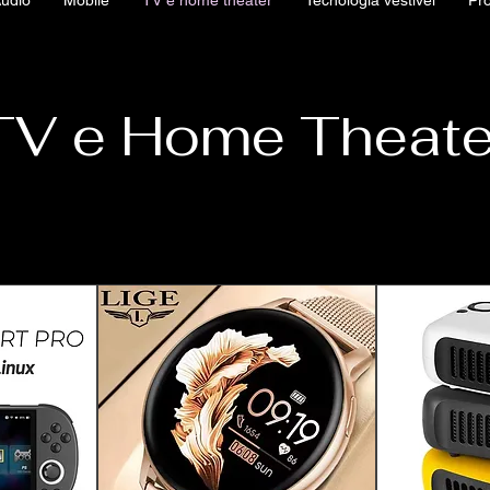
udio
Mobile
TV e home theater
Tecnologia vestível
Pr
TV e Home Theate