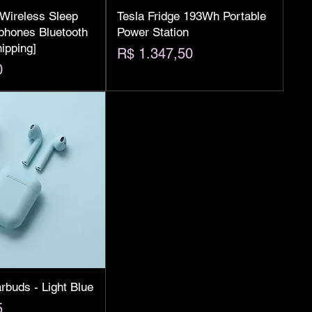
ireless Sleep
Tesla Fridge 193Wh Portable
hones Bluetooth
Power Station
hipping]
Preço
R$ 1.347,50
0
buds - Light Blue
5