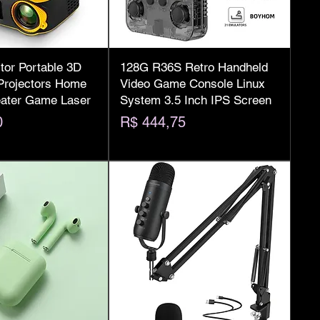
tor Portable 3D
128G R36S Retro Handheld
Projectors Home
Video Game Console Linux
ater Game Laser
System 3.5 Inch IPS Screen
Preço
0
R$ 444,75