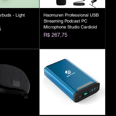
buds - Light
Haomuren Professional USB
Streaming Podcast PC
Microphone Studio Cardioid
5
Preço
R$ 267,75