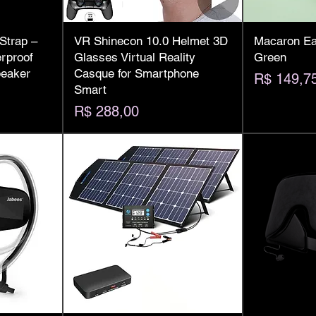
Strap –
VR Shinecon 10.0 Helmet 3D
Macaron Ear
rproof
Glasses Virtual Reality
Green
peaker
Casque for Smartphone
Preço
R$ 149,7
Smart
Preço
R$ 288,00