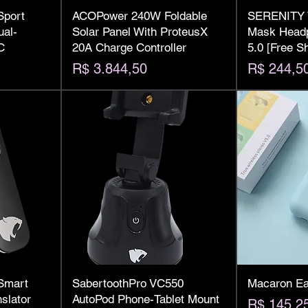
Sport
ACOPower 240W Foldable
SERENITY W
al-
Solar Panel With ProteusX
Mask Headp
C
20A Charge Controller
5.0 [Free S
Preço
Preço
R$ 3.844,50
R$ 244,5
Smart
SabertoothPro VC550
Macaron Ear
slator
AutoPod Phone-Tablet Mount
Preço
R$ 145,2