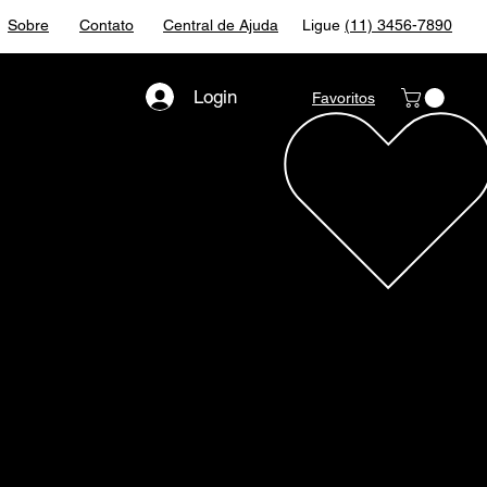
Sobre
Contato
Central de Ajuda
Ligue
(11) 3456-7890
Login
Favoritos