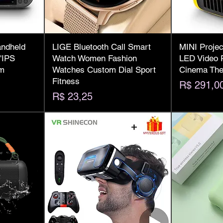
andheld
LIGE Bluetooth Call Smart
MINI Projec
'IPS
Watch Women Fashion
LED Video 
em
Watches Custom Dial Sport
Cinema The
Fitness
Preço
R$ 291,0
Preço
R$ 23,25