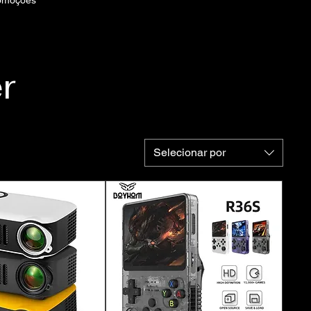
omoções
r
Selecionar por