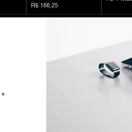
Preço
R$ 166,25
 e