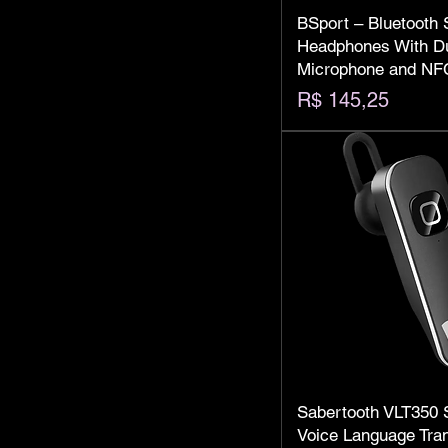
BSport – Bluetooth 
Headphones With Du
Microphone and NF
Preço
R$ 145,25
Sabertooth VLT350 
Voice Language Tran