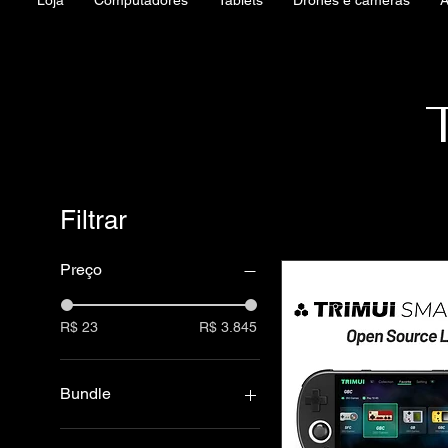
Loja
Computadores
Tablets
Drones e câmeras
Á
Filtrar
Preço
R$ 23
R$ 3.845
Bundle
128G(12K Games)