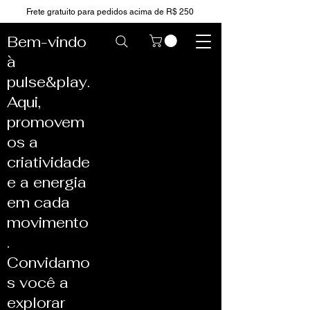
Frete gratuito para pedidos acima de R$ 250
Bem-vindo
à
pulse&play.
Aqui,
promovem
os a
criatividade
e a energia
em cada
movimento
.
Convidamo
s você a
explorar