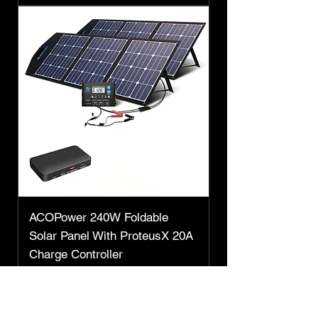
ACOPower 240W Foldable
Solar Panel With ProteusX 20A
Charge Controller
Preço
R$ 3.844,50