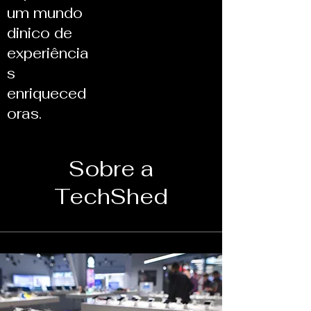
um mundo
dinico de
experiência
s
enriqueced
oras.
Sobre a
TechShed