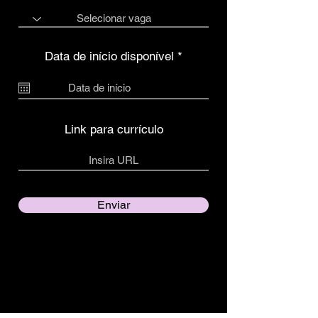
r
Data de início disponível
*
e
q
u
i
r
e
Link para currículo
d
Enviar