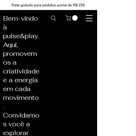
Frete gratuito para pedidos acima de R$ 250
Bem-vindo
à
pulse&play.
Aqui,
promovem
os a
criatividade
e a energia
em cada
movimento
.
Convidamo
s você a
explorar