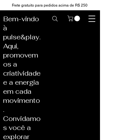
Frete gratuito para pedidos acima de R$ 250
Bem-vindo
à
pulse&play.
Aqui,
promovem
os a
criatividade
e a energia
em cada
movimento
.
Convidamo
s você a
explorar