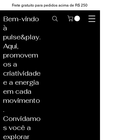
Frete gratuito para pedidos acima de R$ 250
Bem-vindo
à
pulse&play.
Aqui,
promovem
os a
criatividade
e a energia
em cada
movimento
.
Convidamo
s você a
explorar