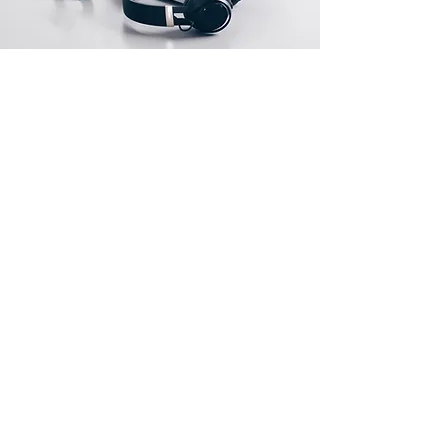
Endereço
Rua Prates, 194 - Bom Retiro
SP
01121-000
info@meusite.com
Telefone:
(11) 3456-7890