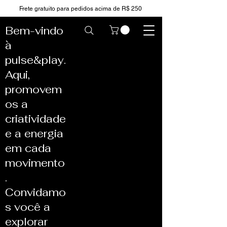
Frete gratuito para pedidos acima de R$ 250
Bem-vindo
à
pulse&play.
Aqui,
promovem
os a
criatividade
e a energia
em cada
movimento
.
Convidamo
s você a
explorar