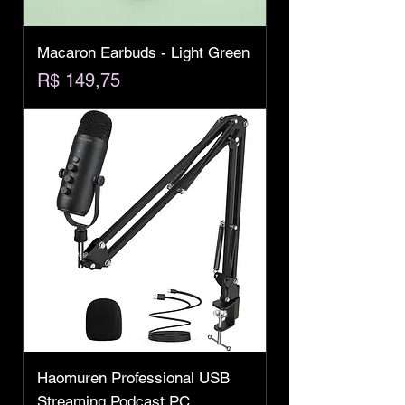
Macaron Earbuds - Light Green
Preço
R$ 149,75
Haomuren Professional USB
Streaming Podcast PC