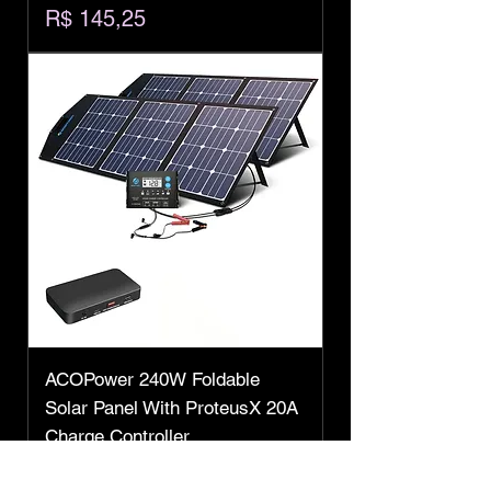
Preço
R$ 145,25
ACOPower 240W Foldable
Solar Panel With ProteusX 20A
Charge Controller
Preço
R$ 3.844,50